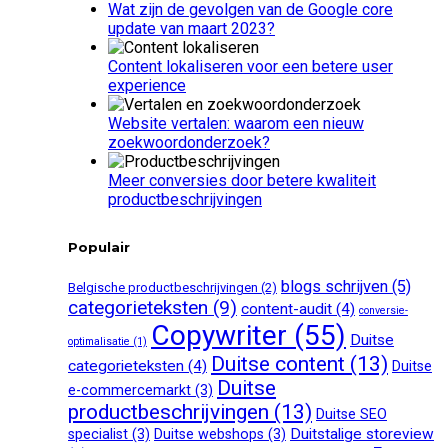
Wat zijn de gevolgen van de Google core
update van maart 2023?
Content lokaliseren voor een betere user
experience
Website vertalen: waarom een nieuw
zoekwoordonderzoek?
Meer conversies door betere kwaliteit
productbeschrijvingen
Populair
blogs schrijven
(5)
Belgische productbeschrijvingen
(2)
categorieteksten
(9)
content-audit
(4)
conversie-
Copywriter
(55)
Duitse
optimalisatie
(1)
Duitse content
(13)
categorieteksten
(4)
Duitse
Duitse
e-commercemarkt
(3)
productbeschrijvingen
(13)
Duitse SEO
Duitstalige storeview
specialist
(3)
Duitse webshops
(3)