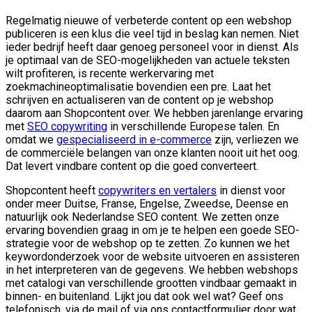
Regelmatig nieuwe of verbeterde content op een webshop
publiceren is een klus die veel tijd in beslag kan nemen. Niet
ieder bedrijf heeft daar genoeg personeel voor in dienst. Als
je optimaal van de SEO-mogelijkheden van actuele teksten
wilt profiteren, is recente werkervaring met
zoekmachineoptimalisatie bovendien een pre. Laat het
schrijven en actualiseren van de content op je webshop
daarom aan Shopcontent over. We hebben jarenlange ervaring
met
SEO copywriting
in verschillende Europese talen. En
omdat we
gespecialiseerd in e-commerce
zijn, verliezen we
de commerciële belangen van onze klanten nooit uit het oog.
Dat levert vindbare content op die goed converteert.
Shopcontent heeft
copywriters en vertalers
in dienst voor
onder meer Duitse, Franse, Engelse, Zweedse, Deense en
natuurlijk ook Nederlandse SEO content. We zetten onze
ervaring bovendien graag in om je te helpen een goede SEO-
strategie voor de webshop op te zetten. Zo kunnen we het
keywordonderzoek voor de website uitvoeren en assisteren
in het interpreteren van de gegevens. We hebben webshops
met catalogi van verschillende grootten vindbaar gemaakt in
binnen- en buitenland. Lijkt jou dat ook wel wat? Geef ons
telefonisch, via de mail of via ons contactformulier door wat