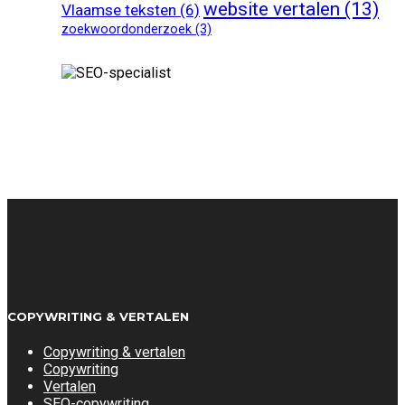
website vertalen
(13)
Vlaamse teksten
(6)
zoekwoordonderzoek
(3)
COPYWRITING & VERTALEN
Copywriting & vertalen
Copywriting
Vertalen
SEO-copywriting