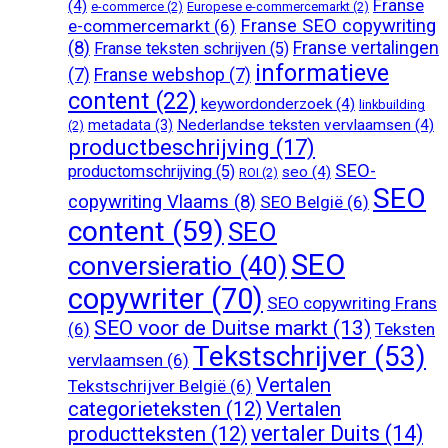
Franse
(4)
e-commerce
(2)
Europese e-commercemarkt
(2)
Franse SEO copywriting
e-commercemarkt
(6)
(8)
Franse vertalingen
Franse teksten schrijven
(5)
informatieve
(7)
Franse webshop
(7)
content
(22)
keywordonderzoek
(4)
linkbuilding
Nederlandse teksten vervlaamsen
(4)
metadata
(3)
(2)
productbeschrijving
(17)
SEO-
productomschrijving
(5)
seo
(4)
ROI
(2)
SEO
copywriting Vlaams
(8)
SEO België
(6)
content
(59)
SEO
SEO
conversieratio
(40)
copywriter
(70)
SEO copywriting Frans
SEO voor de Duitse markt
(13)
(6)
Teksten
Tekstschrijver
(53)
vervlaamsen
(6)
Vertalen
Tekstschrijver België
(6)
categorieteksten
(12)
Vertalen
vertaler Duits
(14)
productteksten
(12)